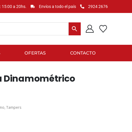
: 15:00 a 20hs.
Envíos a todo el país
2924 2676
S
OFERTAS
CONTACTO
a Dinamométrico
smo
,
Tampers