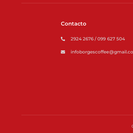
Contacto
2924 2676 / 099 627 504
infoborgescoffee@gmail.c