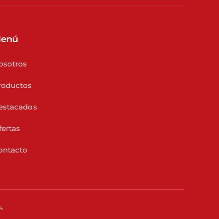
enú
osotros
roductos
estacados
fertas
ontacto
s